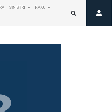
RA
SINISTRI
F.A.Q.