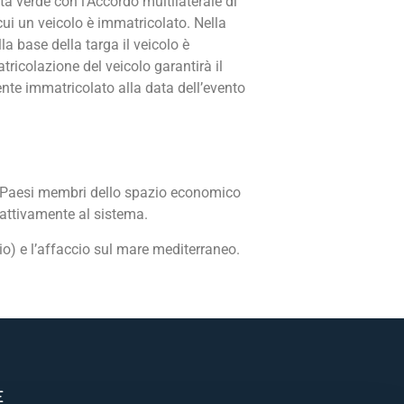
ta verde con l’Accordo multilaterale di
ui un veicolo è immatricolato. Nella
a base della targa il veicolo è
tricolazione del veicolo garantirà il
ente immatricolato alla data dell’evento
 Paesi membri dello spazio economico
 attivamente al sistema.
spio) e l’affaccio sul mare mediterraneo.
E