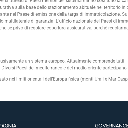
iversi Bureau di Paesi membri del sistema hanno sostituito la car
ativa sulla base dello stazionamento abituale nel territorio in c
nte nel Paese di emissione della targa di immatricolazione. Sull
 multilaterale di garanzia. L’ufficio nazionale del Paesi di imma
nche se privo di regolare copertura assicurativa, purché regolarm
usivamente un sistema europeo. Attualmente comprende tutti i
. Diversi Paesi del mediterraneo e del medio oriente partecipano
ssato nei limiti orientali dell’Europa fisica (monti Urali e Mar Ca
AGNIA
GOVERNANC