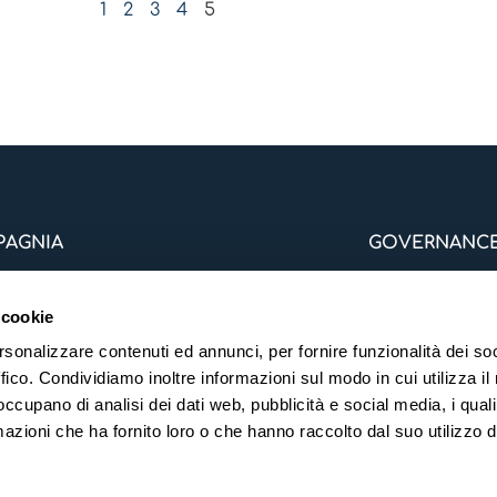
1
2
3
4
5
AGNIA
GOVERNANC
Codice Etico
Modello di Organi
 cookie
rde
Statuto
rsonalizzare contenuti ed annunci, per fornire funzionalità dei so
i Frontiera
Organi Sociali
ffico. Condividiamo inoltre informazioni sul modo in cui utilizza il 
Of Bureaux
 occupano di analisi dei dati web, pubblicità e social media, i qual
CONTATTA
azioni che ha fornito loro o che hanno raccolto dal suo utilizzo d
 Frequenti