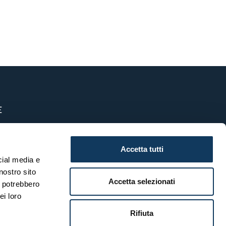
E
zzazione, gestione e controllo
Accetta tutti
cial media e
nostro sito
Accetta selezionati
i potrebbero
CI
ei loro
Rifiuta