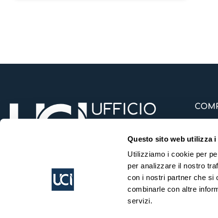
COMP
Privacy
Questo sito web utilizza i
Carta Ve
Utilizziamo i cookie per pe
Polizze D
per analizzare il nostro tra
Council 
con i nostri partner che si
Contatti
combinarle con altre inform
Domande
servizi.
Articoli