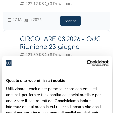
222.12 KB
3 Downloads
27 Maggio 2026
Scarica
CIRCOLARE 03.2026 - OdG
Riunione 23 giugno
221.89 KB
8 Downloads
27 Maggio 2026
Scarica
Questo sito web utilizza i cookie
Utilizziamo i cookie per personalizzare contenuti ed
CIRCOLARE 02.2026
annunci, per fornire funzionalità dei social media e per
Disposizioni operative
analizzare il nostro traffico. Condividiamo inoltre
copertura RCA
informazioni sul modo in cui utilizza il nostro sito con i
nostri partner che si occupano di analisi dei dati web,