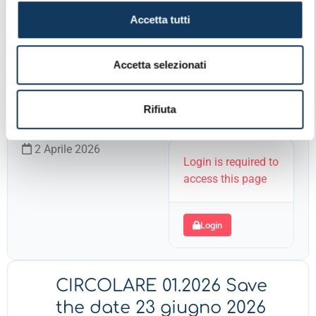
Accetta tutti
CIRCOLARE
CORRISPONDENTI 02.2026
Accetta selezionati
COB Academy Basic 2026
4.00 KB
2 Downloads
Rifiuta
2 Aprile 2026
Login is required to
access this page
Login
CIRCOLARE 01.2026 Save
the date 23 giugno 2026