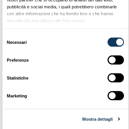
monopattini
pubblicità e social media, i quali potrebbero combinarle
440.29 KB
2 Downloads
con altre informazioni che ha fornito loro o che hanno
raccolto dal suo utilizzo dei loro servizi.
26 Maggio 2026
Scarica
Selezione
Necessari
del
CIRCOLARE
consenso
CORRISPONDENTI 03.2026
Preferenze
Procedura di gestione
SPESE DI REGISTRAZIONE
Statistiche
SENTENZE TASSE
GIUDIZIARIE FATTURE_
Marketing
370.14 KB
1 Downloads
Mostra dettagli
7 Maggio 2026
Scarica