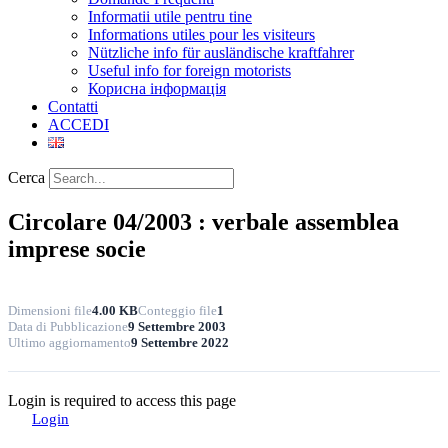
Informatii utile pentru tine
Informations utiles pour les visiteurs
Nützliche info für ausländische kraftfahrer
Useful info for foreign motorists
Корисна інформація
Contatti
ACCEDI
Cerca
Circolare 04/2003 : verbale assemblea
imprese socie
Dimensioni file
4.00 KB
Conteggio file
1
Data di Pubblicazione
9 Settembre 2003
Ultimo aggiornamento
9 Settembre 2022
Login is required to access this page
Login