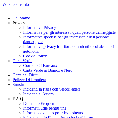
Vai al contenuto
Chi Siamo
Privacy
Informativa Privacy
Informativa per gli interessati quali persone danneggiate
Informativa speciale per gli interessati quali persone
danneggiate
Informativa privacy fornitori, consulenti e collaboratori
autonomi
Cookie Policy
Carta Verde
Council Of Bureaux
Carta Verde in Bianco e Nero
Carta dei Diritti
Polizze Di Frontiera
Sinistri
Incidenti in Italia con veicoli esteri
Incidenti all’estero
F.A.Q.
Domande Frequenti
Informatii utile pentru tine
Informations utiles pour les visiteurs
Nützliche info für ausländische kraftfahrer