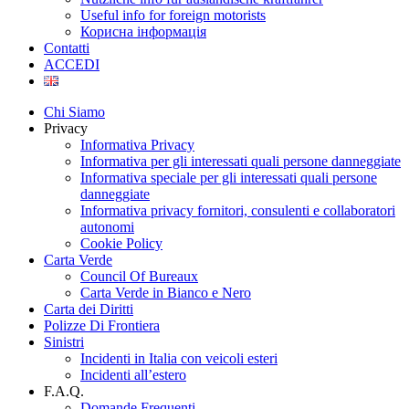
Useful info for foreign motorists
Корисна інформація
Contatti
ACCEDI
Chi Siamo
Privacy
Informativa Privacy
Informativa per gli interessati quali persone danneggiate
Informativa speciale per gli interessati quali persone
danneggiate
Informativa privacy fornitori, consulenti e collaboratori
autonomi
Cookie Policy
Carta Verde
Council Of Bureaux
Carta Verde in Bianco e Nero
Carta dei Diritti
Polizze Di Frontiera
Sinistri
Incidenti in Italia con veicoli esteri
Incidenti all’estero
F.A.Q.
Domande Frequenti