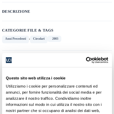
DESCRIZIONE
CATEGORIE FILE & TAGS
,
Anni Precedenti
Circolari
2003
SIMILAR DOWNLOADS
CIRCOLARE CORRISPONDENTI 04.2026 - OdG
Riunione 23 giugno
Questo sito web utilizza i cookie
222.12 KB
3 Downloads
Utilizziamo i cookie per personalizzare contenuti ed
27 Maggio 2026
annunci, per fornire funzionalità dei social media e per
Scarica
analizzare il nostro traffico. Condividiamo inoltre
informazioni sul modo in cui utilizza il nostro sito con i
CIRCOLARE 03.2026 - OdG Riunione 23 giugno
nostri partner che si occupano di analisi dei dati web,