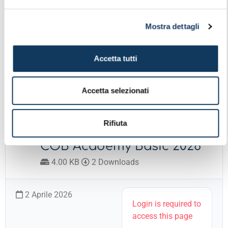
SENTENZE TASSE
GIUDIZIARIE FATTURE_
Mostra dettagli
370.14 KB
1 Downloads
Accetta tutti
7 Maggio 2026
Scarica
Accetta selezionati
CIRCOLARE
Rifiuta
CORRISPONDENTI 02.2026
COB Academy Basic 2026
4.00 KB
2 Downloads
2 Aprile 2026
Login is required to
access this page