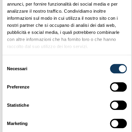
27 Maggio 2026
Scarica
annunci, per fornire funzionalità dei social media e per
analizzare il nostro traffico. Condividiamo inoltre
informazioni sul modo in cui utilizza il nostro sito con i
CIRCOLARE 02.2026
nostri partner che si occupano di analisi dei dati web,
Disposizioni operative
pubblicità e social media, i quali potrebbero combinarle
con altre informazioni che ha fornito loro o che hanno
copertura RCA
raccolto dal suo utilizzo dei loro servizi.
monopattini
440.29 KB
2 Downloads
Selezione
Necessari
del
consenso
26 Maggio 2026
Scarica
Preferenze
CIRCOLARE
Statistiche
CORRISPONDENTI 03.2026
Procedura di gestione
Marketing
SPESE DI REGISTRAZIONE