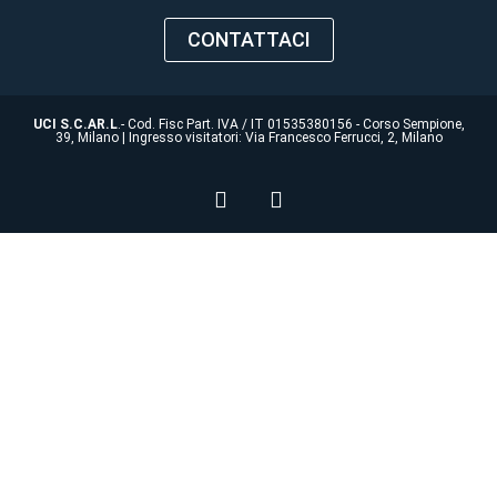
CONTATTACI
UCI S.C.AR.L
.- Cod. Fisc Part. IVA / IT 01535380156 - Corso Sempione,
39, Milano | Ingresso visitatori: Via Francesco Ferrucci, 2, Milano