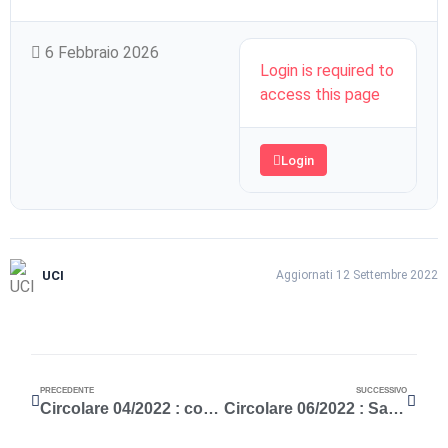
6 Febbraio 2026
Login is required to
access this page
Login
UCI
Aggiornati 12 Settembre 2022
PRECEDENTE
SUCCESSIVO
Circolare 04/2022 : convocazione workshop Antifrode
Circolare 06/2022 : Save the date 15 giugno 2022 ore 14,00 Riunione Tecnica UCI 2022