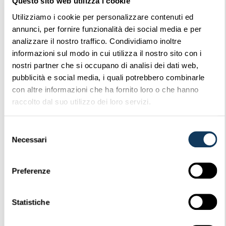
Questo sito web utilizza i cookie
Utilizziamo i cookie per personalizzare contenuti ed
Login is required to access this page
annunci, per fornire funzionalità dei social media e per
analizzare il nostro traffico. Condividiamo inoltre
informazioni sul modo in cui utilizza il nostro sito con i
Login
nostri partner che si occupano di analisi dei dati web,
pubblicità e social media, i quali potrebbero combinarle
con altre informazioni che ha fornito loro o che hanno
raccolto dal suo utilizzo dei loro servizi.
DESCRIZIONE
Selezione
Necessari
del
consenso
CATEGORIE FILE & TAGS
Preferenze
,
Circolari
Circolari UCI
Statistiche
SIMILAR DOWNLOADS