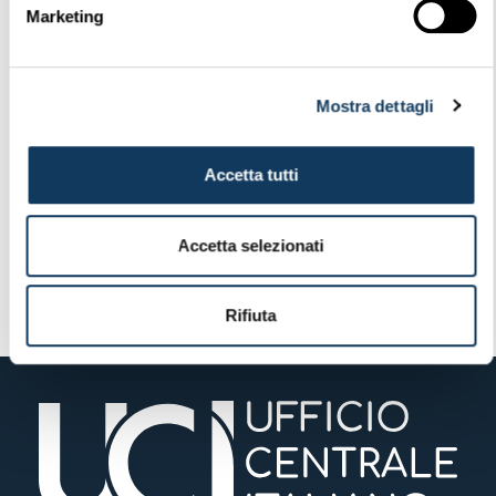
Marketing
Nessun download correlato trovato!
Mostra dettagli
Bruno Visintainer
Aggiornati 22 Maggio 2023
Accetta tutti
Accetta selezionati
PRECEDENTE
SUCCESSIVO
Circolare Corrispondenti 4/2023 Save the date 21 settembre 2023 –Workshop Antifrode Sistema Carta
Circolare 06-2023 Copertura assicurativa in Russia e Bielorussia dal 1 giugno 2023
Rifiuta