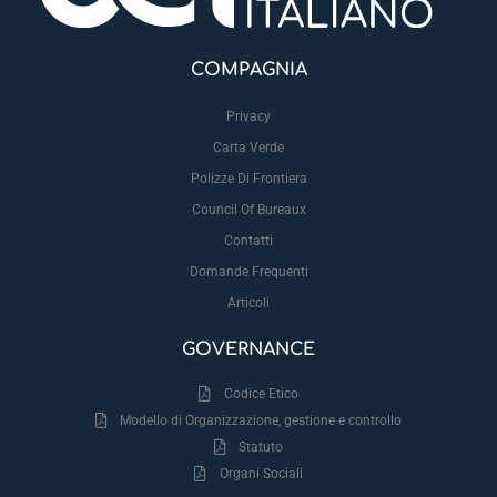
COMPAGNIA
Privacy
Carta Verde
Polizze Di Frontiera
Council Of Bureaux
Contatti
Domande Frequenti
Articoli
GOVERNANCE
Codice Etico
Modello di Organizzazione, gestione e controllo
Statuto
Organi Sociali