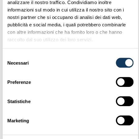
analizzare il nostro traffico. Condividiamo inoltre
informazioni sul modo in cui utilizza il nostro sito con i
nostri partner che si occupano di analisi dei dati web,
pubblicità e social media, i quali potrebbero combinarle
DESCRIZIONE
con altre informazioni che ha fornito loro o che hanno
raccolto dal suo utilizzo dei loro servizi.
CATEGORIE FILE & TAGS
Selezione
,
Circolari
Corrispondenti
Necessari
del
consenso
Preferenze
SIMILAR DOWNLOADS
Nessun download correlato trovato!
Statistiche
Marketing
Bruno Visintainer
Aggiornati 6 Febbraio 2026