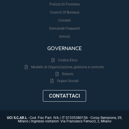
Polizze Di Frontiera
Council Of Bureaux
Contatti
Domande Frequenti
Articoli
GOVERNANCE
Codice Etico
Modello di Organizzazione, gestione e controllo
Statuto
Organi Sociali
CONTATTACI
UCI S.C.AR.L
.- Cod. Fisc Part. IVA / IT 01535380156 - Corso Sempione, 39,
Milano | Ingresso visitatori: Via Francesco Ferrucci, 2, Milano