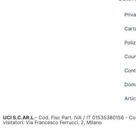
Priv
Cart
Poliz
Coun
Cont
Doma
Artic
UCI S.C.AR.L
.- Cod. Fisc Part. IVA / IT 01535380156 - C
visitatori: Via Francesco Ferrucci, 2, Milano