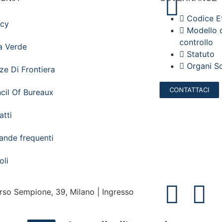
Codice E
acy
Modello d
controllo
a Verde
Statuto
Organi So
ze Di Frontiera
CONTATTACI
cil Of Bureaux
atti
nde frequenti
oli
orso Sempione, 39, Milano | Ingresso