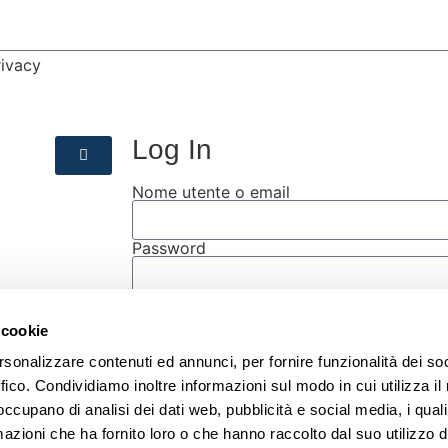
rivacy
Log In
Nome utente o email
Password
Ricordami
 cookie
Accedi
rsonalizzare contenuti ed annunci, per fornire funzionalità dei so
Accedi all'area riservata
ffico. Condividiamo inoltre informazioni sul modo in cui utilizza il 
 occupano di analisi dei dati web, pubblicità e social media, i qual
Nome utente o email
azioni che ha fornito loro o che hanno raccolto dal suo utilizzo d