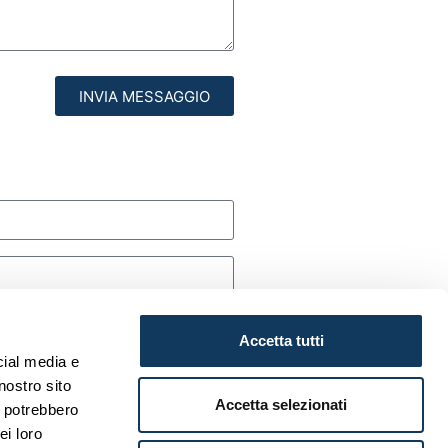
INVIA MESSAGGIO
Accetta tutti
cial media e
nostro sito
Accetta selezionati
i potrebbero
ei loro